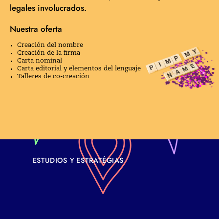
legales involucrados.
Nuestra oferta
Creación del nombre
Creación de la firma
Carta nominal
Carta editorial y elementos del lenguaje
Talleres de co-creación
TEST DE IDENTIDAD
JURÍDICA
ESTUDIOS Y ESTRATÉGIAS